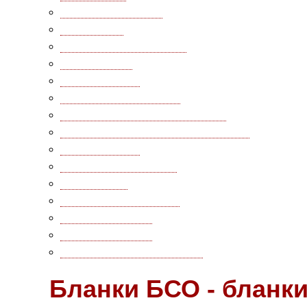
Бурение скважин
[1]
Адвокаты
[7]
Коммунальные услуги
[4]
Экспертиза
[1]
Учеба, курсы
[2]
Курьерская доставка
[9]
Внутренние перевозки (ТТН)
[12]
Международные перевозки (CMR)
[1]
Спецтехника
[7]
Подписные издания
[1]
Эвакуатор
[3]
Провайдер интернет
[1]
Путевые листы
[7]
Авиаперевозки
[2]
Пассажирские перевозки
[3]
Бланки БСО - бланки